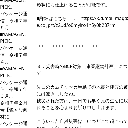
■YAMAGEN!
形状にも仕上げることが可能です。
PICK...
パッケージ通
■詳細はこちら →
https://k.d.mail-maga
信 令和７年
e.co.jp/t/z2ud/o0mylro1h5y0b287rm
５月...
■YAMAGEN!
PICK...
□□□□□□□□□□□□□□□□□□□□□□
パッケージ通
信 令和７年
４月...
３．災害時のBCP対策（事業継続計画）につ
■YAMAGEN!
て
PICK...
パッケージ通
先日のカムチャッカ半島での地震と津波の被
信 令和７年
には驚きましたね。
３月...
被災された方は、一日でも早く元の生活に戻
令和７年２月
れることを心よりお祈り申し上げます。
号【色々な商
材に...
こういった自然災害は、いつどこで起こって
パッケージ通