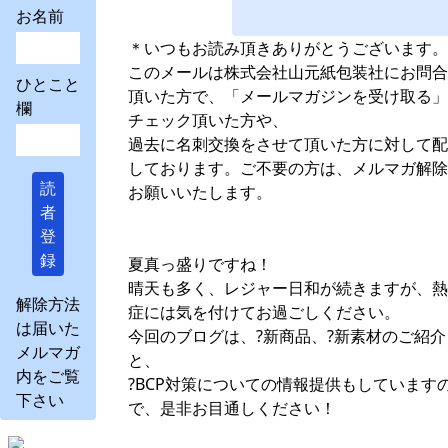
お名前
＊いつもお読み頂きありがとうございます。
このメールは株式会社山元紙包装社にお問合
ひとこと
頂いた方で、「メールマガジンを受け取る」
欄
チェック頂いた方や、
過去に名刺交換をさせて頂いた方に対して配
しております。ご不要の方は、メルマガ解除
読
お願いいたします。
者
登
録
夏真っ盛りですね！
晴天も多く、レジャー日和が続きますが、熱
解除方法
症には気を付けてお過ごしください。
は届いた
今回のブログは、?新商品、?新素材のご紹介
メルマガ
と、
内をご覧
?BCP対策についての情報提供もしています
下さい
で、是非お目通しください！