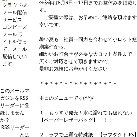
※今年は8月9日～17日までお盆休みを頂戴
クラウド型
す。
メール配信
ご要望の際は、お早めにご連絡を頂けます
サービス
幸いです。
コンビーズ
メール ラ
暑い夏も、社員一同力を合わせて小ロット短
イトを使っ
期案件から、
て、メール
細かいお打合せが必要な大ロット案件まで、
配信してい
広くご対応させて頂きますので、
ます
是非お気軽にお声がけください！
＊＋＊＋＊＋＊＋＊＋＊＋＊＋＊＋
このメールマ
ガジンをRSS
本日のメニューです(^^)/
リーダーに登
録しません
１．もうすぐ発売！水に濡れても破れない
か？
【ペーパーレザーバッグ】 ！！
RSSリーダー
とは
２．ラフで上質な特殊紙 【ラフタクト-FS