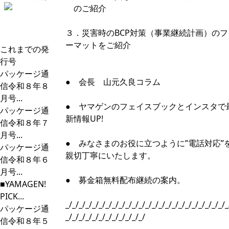
のご紹介
３．災害時のBCP対策（事業継続計画）のフ
ーマットをご紹介
これまでの発
行号
パッケージ通
● 会長 山元久良コラム
信令和８年８
月号...
● ヤマゲンのフェイスブックとインスタで
パッケージ通
新情報UP!
信令和８年７
月号...
● みなさまのお役に立つように”電話対応”
パッケージ通
親切丁寧にいたします。
信令和８年６
月号...
● 募金箱無料配布継続の案内。
■YAMAGEN!
PICK...
_/_/_/_/_/_/_/_/_/_/_/_/_/_/_/_/_/_/_/_/_/_/_/_/_
パッケージ通
_/_/_/_/_/_/_/_/_/_/_/_/
信令和８年５