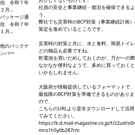
おかしくないものです。
信 令和７年
社員の安全と事業継続・復旧を確保できるよ
２月...
う、
パッケージ通
弊社でも災害時のBCP対策（事業継続計画）
信 令和７年
策定を進めているところです。
１月...
災害時の対策と共に、水と食料、簡易トイレ
他のバックナ
どの物品も必要ですね。
ンバー
乾電池を買いだめしておくのが、万が一の際
なかなか便利なようで、多めに買っておくと
いかもしれません。
大阪府が情報提供しているフォーマットで、
最低限のBCP対策を準備できるものがありま
ので、
こちらのURLより是非ダウンロードして活用
てみてください。
https://k.d.mail-magazine.co.jp/t/z2ud/o
mro1h5y0b287rm