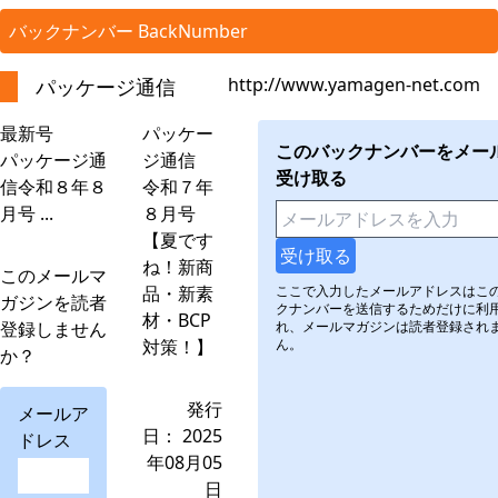
バックナンバー BackNumber
http://www.yamagen-net.com
パッケージ通信
最新号
パッケー
このバックナンバーをメー
パッケージ通
ジ通信
受け取る
信令和８年８
令和７年
月号 ...
８月号
【夏です
ね！新商
このメールマ
品・新素
ここで入力したメールアドレスはこ
ガジンを読者
クナンバーを送信するためだけに利
材・BCP
登録しません
れ、メールマガジンは読者登録され
対策！】
ん。
か？
発行
メールア
日： 2025
ドレス
年08月05
日