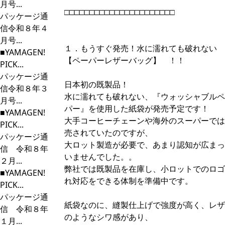
月号...
□□□□□□□□□□□□□□□□□□□□□□
パッケージ通
信令和８年４
月号...
１．もうすぐ発売！水に濡れても破れない
■YAMAGEN!
【ペーパーレザーバッグ】 ！！
PICK...
パッケージ通
日本初の既製品！
信令和８年３
水に濡れても破れない、『ウォッシャブルペ
月号...
パー』を使用した紙袋が発売予定です！
■YAMAGEN!
大手コーヒーチェーンや海外のスーパーでは
PICK...
売されていたのですが、
パッケージ通
大ロット製造が必要で、あまり認知が広まっ
信 令和８年
いませんでした。。
２月...
弊社では既製品を在庫し、小ロットでのロゴ
■YAMAGEN!
れ対応をできる体制を準備中です。
PICK...
パッケージ通
紙袋なのに、縫製仕上げで強度が高く、レザ
信 令和８年
のようなシワ感があり、
１月...