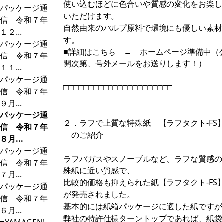
使い込むほどに色合いや質感の変化をお楽し
パッケージ通
いただけます。
信 令和７年
自然由来のパルプ原料で環境にも優しい素材
１２...
す。
パッケージ通
■詳細はこちら → ホームページ準備中（
信 令和７年
開次第、号外メールをお送りします！）
１１...
パッケージ通
□□□□□□□□□□□□□□□□□□□□□□
信 令和７年
９月...
パッケージ通
２．ラフで上質な特殊紙 【ラフタクト-FS
信 令和７年
のご紹介
８月...
パッケージ通
ラフバガスやスノーブルなど、ラフな質感の
信 令和７年
殊紙に近い質感で、
７月...
比較的価格も抑えられた紙【ラフタクト-FS
パッケージ通
が発売されました。
信 令和７年
基本的には紙箱パッケージに適した紙ですが
６月...
弊社の特許仕様ターントップであれば、紙袋